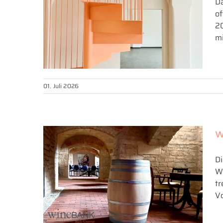
Da
of
20
mi
01. Juli 2026
Thüringer Staatspreis
für Baukultur 2026 –
w
Shortlist
Di
We
t
Vo