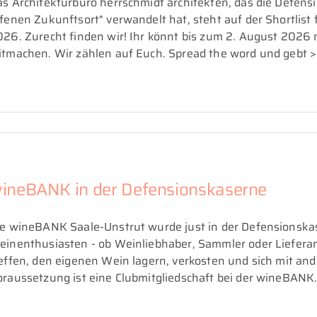
s Architekturbüro herrschmidt architekten, das die Defen
fenen Zukunftsort" verwandelt hat, steht auf der Shortlist 
26. Zurecht finden wir! Ihr könnt bis zum 2. August 2026
tmachen. Wir zählen auf Euch. Spread the word und gebt >>
ineBANK in der Defensionskaserne
e wineBANK Saale-Unstrut wurde just in der Defensionskaser
inenthusiasten - ob Weinliebhaber, Sammler oder Lieferan
reffen, den eigenen Wein lagern, verkosten und sich mit 
raussetzung ist eine Clubmitgliedschaft bei der wineBANK. A