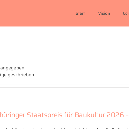
Start
Vision
Co
s angegeben.
räge geschrieben.
hüringer Staatspreis für Baukultur 2026 – 