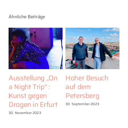
Ähnliche Beiträge
Ausstellung „On
Hoher Besuch
D
a Night Trip“ :
auf dem
D
erne
Kunst gegen
Petersberg
e
Drogen in Erfurt
w
30. September 2023
30. November 2023
30.